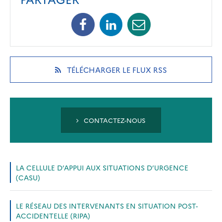
Facebook
Linkedin
Mail
(opens
(opens
(opens
in
in
in
a
a
a
new
new
new
(OPENS
TÉLÉCHARGER LE FLUX RSS
tab)
tab)
tab)
IN
A
NEW
TAB)
CONTACTEZ-NOUS
LA CELLULE D’APPUI AUX SITUATIONS D’URGENCE
(CASU)
LE RÉSEAU DES INTERVENANTS EN SITUATION POST-
ACCIDENTELLE (RIPA)