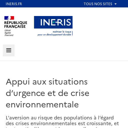
Aller
au
Aller au contenu
Aller au menu
contenu
principal
Aller au pied de page
MENU
Appui aux situations
d’urgence et de crise
environnementale
L’aversion au risque des populations à l’égard
des crises environnementales est croissante, et