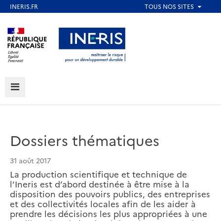
Aller
au
Aller au contenu
Aller au menu
contenu
principal
Aller au pied de page
MENU
Dossiers thématiques
31 août 2017
La production scientifique et technique de
l’Ineris est d’abord destinée à être mise à la
disposition des pouvoirs publics, des entreprises
et des collectivités locales afin de les aider à
prendre les décisions les plus appropriées à une