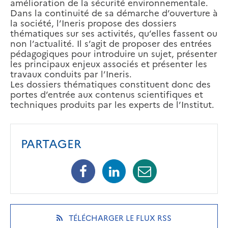
amélioration de la sécurité environnementale.
Dans la continuité de sa démarche d’ouverture à
la société, l’Ineris propose des dossiers
thématiques sur ses activités, qu’elles fassent ou
non l’actualité. Il s’agit de proposer des entrées
pédagogiques pour introduire un sujet, présenter
les principaux enjeux associés et présenter les
travaux conduits par l’Ineris.
Les dossiers thématiques constituent donc des
portes d’entrée aux contenus scientifiques et
techniques produits par les experts de l’Institut.
PARTAGER
Facebook
Linkedin
Mail
(opens
(opens
(opens
in
in
in
a
a
a
new
new
new
(OPENS
TÉLÉCHARGER LE FLUX RSS
tab)
tab)
tab)
IN