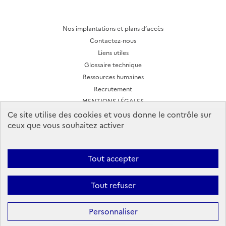
Nos implantations et plans d’accès
Contactez-nous
Liens utiles
Glossaire technique
Ressources humaines
Recrutement
MENTIONS LÉGALES
CONDITIONS D'UTILISATION
Ce site utilise des cookies et vous donne le contrôle sur
ceux que vous souhaitez activer
Archives des lettres d'actualité
Tout accepter
Ineris 2026. Tous droits réservés.
Suivez-nous:
Tout refuser
Facebook
YouTube
Flux
LinkedIn
Bac
RSS
to
top
Personnaliser