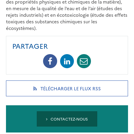
des propriétés physiques et chimiques de la matière),
en mesure de la qualité de l’eau et de l’air (études des
rejets industriels) et en écotoxicologie (étude des effets
toxiques des substances chimiques sur les
écosystèmes).
PARTAGER
Facebook
Linkedin
Mail
(opens
(opens
(opens
in
in
in
a
a
a
new
new
new
(OPENS
TÉLÉCHARGER LE FLUX RSS
tab)
tab)
tab)
IN
A
NEW
TAB)
CONTACTEZ-NOUS