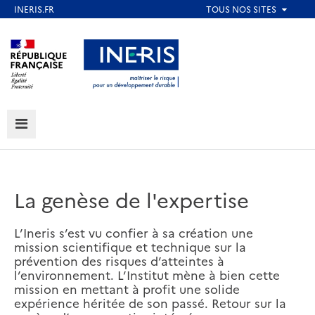
Aller
au
Aller au contenu
Aller au menu
contenu
principal
Aller au pied de page
MENU
La genèse de l'expertise
L’Ineris s’est vu confier à sa création une
mission scientifique et technique sur la
prévention des risques d’atteintes à
l’environnement. L’Institut mène à bien cette
mission en mettant à profit une solide
expérience héritée de son passé. Retour sur la