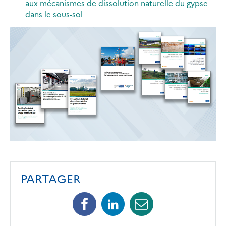
aux mécanismes de dissolution naturelle du gypse
dans le sous-sol
PARTAGER
Facebook
Linkedin
Mail
(opens
(opens
(opens
in
in
in