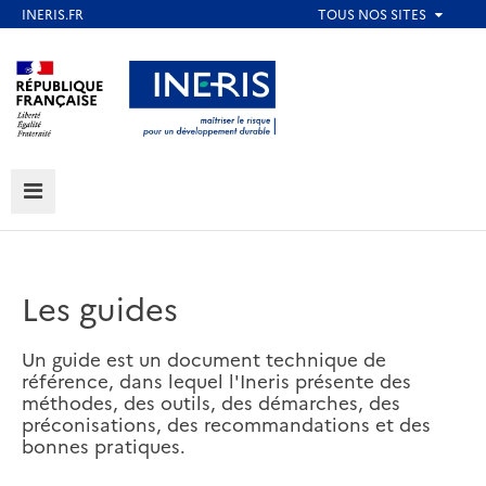
Aller
au
Aller au contenu
Aller au menu
contenu
principal
Aller au pied de page
MENU
Les guides
Un guide est un document technique de
référence, dans lequel l'Ineris présente des
méthodes, des outils, des démarches, des
préconisations, des recommandations et des
bonnes pratiques.