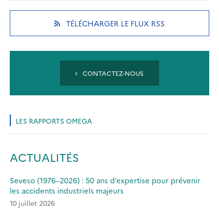
a
a
a
new
new
new
(OPENS
TÉLÉCHARGER LE FLUX RSS
tab)
tab)
tab)
IN
A
NEW
TAB)
CONTACTEZ-NOUS
LES RAPPORTS OMEGA
ACTUALITÉS
Seveso (1976–2026) : 50 ans d’expertise pour prévenir
les accidents industriels majeurs
10 juillet 2026