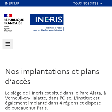
Aller
au
Aller au contenu
Aller au menu
contenu
principal
Aller au pied de page
MENU
Nos implantations et plans
d’accès
Le siège de l'Ineris est situé dans le Parc Alata, à
Verneuil-en-Halatte, dans l'Oise. L'Institut est
également implanté dans 4 régions et dispose
de bureaux sur Paris.