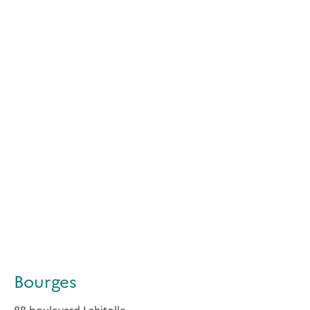
Bourges
88 boulevard Lahitolle