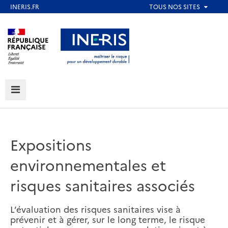
Aller
au
Aller au contenu
Aller au menu
contenu
principal
Aller au pied de page
MENU
Expositions
environnementales et
risques sanitaires associés
L’évaluation des risques sanitaires vise à
prévenir et à gérer, sur le long terme, le risque