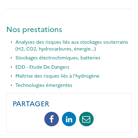
Nos prestations
Analyses des risques liés aux stockages souterrains
(H2, CO2, hydrocarbures, énergie
...)
Stockages électrochimiques, batteries
EDD - Etude De Dangers
Maîtrise des risques liés à l’hydrogène
Technologies émergentes
PARTAGER
Facebook
Linkedin
Mail
(opens
(opens
(opens
in
in
in
a
a
a