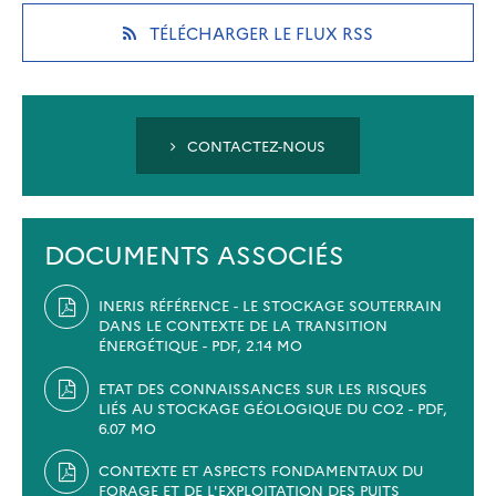
new
new
new
(OPENS
TÉLÉCHARGER LE FLUX RSS
tab)
tab)
tab)
IN
A
NEW
TAB)
CONTACTEZ-NOUS
DOCUMENTS ASSOCIÉS
INERIS RÉFÉRENCE - LE STOCKAGE SOUTERRAIN
DANS LE CONTEXTE DE LA TRANSITION
ÉNERGÉTIQUE - PDF, 2.14 MO
ETAT DES CONNAISSANCES SUR LES RISQUES
LIÉS AU STOCKAGE GÉOLOGIQUE DU CO2 - PDF,
6.07 MO
CONTEXTE ET ASPECTS FONDAMENTAUX DU
FORAGE ET DE L'EXPLOITATION DES PUITS