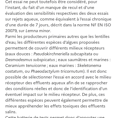
Cet essai ne peut toutefois être considéré, pour
l’instant, du fait d’un manque de recul et d’une
évaluation des sensibilités respectives des deux essais
sur rejets aqueux, comme équivalent à l’essai chronique
d’une durée de 7 jours, décrit dans la norme NF EN ISO
20079, sur
Lemna minor
.
Parmi les producteurs primaires autres que les lentilles
d’eau, les différentes espèces d’algues proposées
permettent de couvrir différents milieux récepteurs
(eaux douces :
Pseudokirchneriella subcapitata
ou
Desmodesmus subspicatus
; eaux saumâtres et marines :
Ceramium tenuicorne
; eaux marines :
Skeletonema
costatum
, ou
Phaeodactylum tricornutum
). Il est donc
possible de sélectionner l’essai en accord avec le milieu
récepteur des effluents aqueux afin de se rapprocher
des conditions réelles et donc de l’identification d’un
éventuel impact sur le milieu récepteur. De plus, ces
différentes espèces peuvent également permettre de
mieux appréhender les effets toxiques des effluents
salins.
Cette batterie de tests permet donc d’apporter une