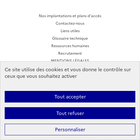
Nos implantations et plans d’accès
Contactez-nous
Liens utiles
Glossaire technique
Ressources humaines
Recrutement
MENTIONS LÉGALES
CONDITIONS D'UTILISATION
Ce site utilise des cookies et vous donne le contrôle sur
ceux que vous souhaitez activer
Archives des lettres d'actualité
Tout accepter
Ineris 2026. Tous droits réservés.
Suivez-nous:
Tout refuser
Facebook
YouTube
Flux
LinkedIn
Bac
RSS
to
top
Personnaliser