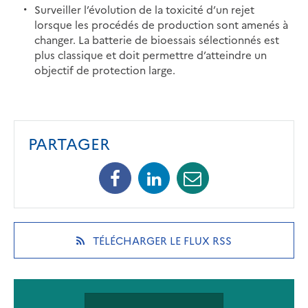
Surveiller l’évolution de la toxicité d’un rejet
lorsque les procédés de production sont amenés à
changer. La batterie de bioessais sélectionnés est
plus classique et doit permettre d’atteindre un
objectif de protection large.
PARTAGER
Facebook
Linkedin
Mail
(opens
(opens
(opens
in
in
in
a
a
a
new
new
new
(OPENS
TÉLÉCHARGER LE FLUX RSS
tab)
tab)
tab)
IN
A
NEW
TAB)