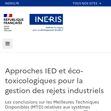
Aller
au
Aller au contenu
Aller au menu
contenu
principal
Aller au pied de page
MENU
Approches IED et éco-
toxicologiques pour la
gestion des rejets industriels
Les conclusions sur les Meilleures Techniques
Disponibles (MTD) relatives aux systèmes