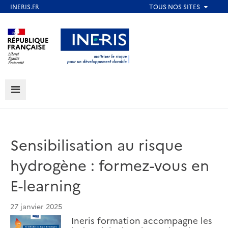
Aller
au
Aller au contenu
Aller au menu
contenu
principal
Aller au pied de page
MENU
Sensibilisation au risque
hydrogène : formez-vous en
E-learning
27 janvier 2025
Ineris formation accompagne les