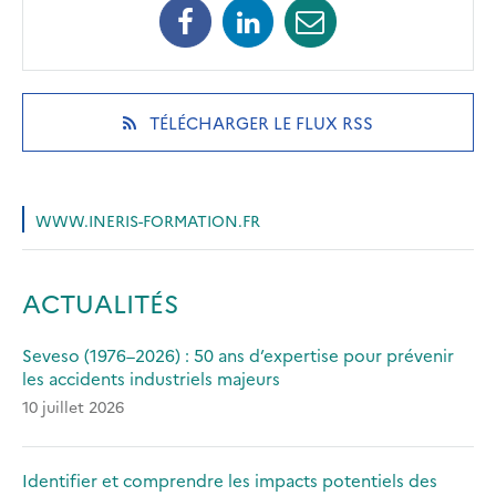
Facebook
Linkedin
Mail
(opens
(opens
(opens
in
in
in
a
a
a
new
new
new
(OPENS
TÉLÉCHARGER LE FLUX RSS
tab)
tab)
tab)
IN
A
NEW
TAB)
WWW.INERIS-FORMATION.FR
ACTUALITÉS
Seveso (1976–2026) : 50 ans d’expertise pour prévenir
les accidents industriels majeurs
10 juillet 2026
Identifier et comprendre les impacts potentiels des