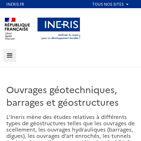
Aller
au
Aller au contenu
Aller au menu
contenu
principal
Aller au pied de page
MENU
Ouvrages géotechniques,
barrages et géostructures
L’Ineris mène des études relatives à différents
types de géostructures telles que les ouvrages de
scellement, les ouvrages hydrauliques (barrages,
digues), les ouvrages d’art enrochés, les tunnels