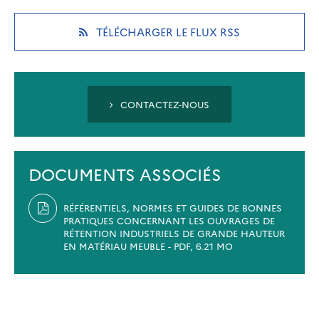
a
a
a
new
new
new
(OPENS
TÉLÉCHARGER LE FLUX RSS
tab)
tab)
tab)
IN
A
NEW
TAB)
CONTACTEZ-NOUS
DOCUMENTS ASSOCIÉS
RÉFÉRENTIELS, NORMES ET GUIDES DE BONNES
PRATIQUES CONCERNANT LES OUVRAGES DE
RÉTENTION INDUSTRIELS DE GRANDE HAUTEUR
EN MATÉRIAU MEUBLE - PDF, 6.21 MO