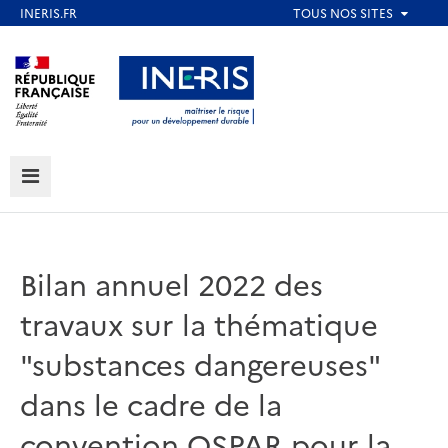
Aller
au
Aller au contenu
Aller au menu
contenu
principal
Aller au pied de page
MENU
Bilan annuel 2022 des
travaux sur la thématique
"substances dangereuses"
dans le cadre de la
convention OSPAR pour la