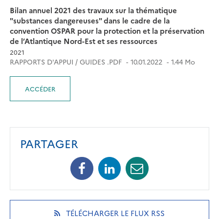
Bilan annuel 2021 des travaux sur la thématique
"substances dangereuses" dans le cadre de la
convention OSPAR pour la protection et la préservation
de l’Atlantique Nord-Est et ses ressources
2021
RAPPORTS D'APPUI / GUIDES .PDF
10.01.2022
1.44 Mo
ACCÉDER
PARTAGER
Facebook
Linkedin
Mail
(opens
(opens
(opens
in
in
in
a
a
a
new
new
new
(OPENS
TÉLÉCHARGER LE FLUX RSS
tab)
tab)
tab)