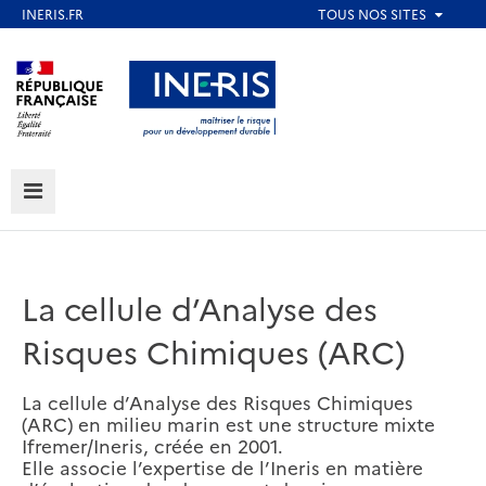
Aller
au
Aller au contenu
Aller au menu
contenu
principal
Aller au pied de page
MENU
La cellule d’Analyse des
Risques Chimiques (ARC)
La cellule d’Analyse des Risques Chimiques
(ARC) en milieu marin est une structure mixte
Ifremer/Ineris, créée en 2001.
Elle associe l’expertise de l’Ineris en matière