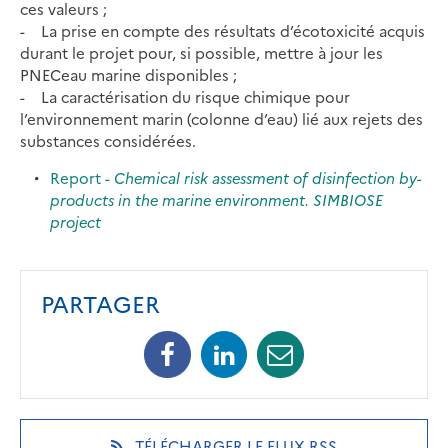
ces valeurs ;
- La prise en compte des résultats d’écotoxicité acquis
durant le projet pour, si possible, mettre à jour les
PNECeau marine disponibles ;
- La caractérisation du risque chimique pour
l’environnement marin (colonne d’eau) lié aux rejets des
substances considérées.
Report -
Chemical risk assessment of disinfection by-
products in the marine environment. SIMBIOSE
project
PARTAGER
Facebook
Linkedin
Mail
(opens
(opens
(opens
in
in
in
a
a
a
new
new
new
(OPENS
TÉLÉCHARGER LE FLUX RSS
tab)
tab)
tab)