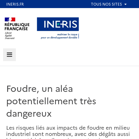
Aller
au
Aller au contenu
Aller au menu
contenu
principal
Aller au pied de page
MENU
Foudre, un aléa
potentiellement très
dangereux
Les risques liés aux impacts de foudre en milieu
industriel sont nombreux, avec des dégâts aussi