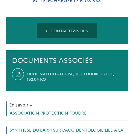
TÉLÉCHARGER LE FLUX RSS
tab)
tab)
tab)
IN
A
NEW
TAB)
CONTACTEZ-NOUS
DOCUMENTS ASSOCIÉS
FICHE NATECH - LE RISQUE « FOUDRE » - PDF,
192.04 KO
En savoir +
ASSOCIATION PROTECTION FOUDRE
SYNTHÈSE DU BARPI SUR L’ACCIDENTOLOGIE LIÉE À LA