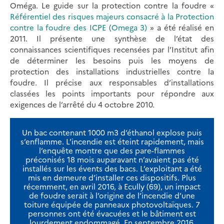
Oméga. Le guide sur la protection contre la foudre «
Référentiel des risques majeurs consacré à la Protection
contre la foudre des ICPE (Omega 3)
» a été réalisé en
2011. Il présente une synthèse de l’état des
connaissances scientifiques recensées par l’Institut afin
de déterminer les besoins puis les moyens de
protection des installations industrielles contre la
foudre. Il précise aux responsables d’installations
classées les points importants pour répondre aux
exigences de l’arrêté du 4 octobre 2010.
Un bac contenant 1000 m3 d’éthanol explose puis
s’enflamme. L’incendie est éteint rapidement, mais
l’enquête montre que des pare-flammes
préconisés 18 mois auparavant n’avaient pas été
installés sur les évents des bacs. L’exploitant a été
mis en demeure d’installer ces dispositifs. Plus
récemment, en avril 2016, à Ecully (69), un impact
de foudre serait à l’origine de l’incendie d’une
toiture équipée de panneaux photovoltaïques. 7
personnes ont été évacuées et le bâtiment est
lourdement endommagé. En septembre 2016,