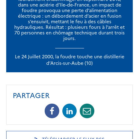
dans une aciérie d’Ile-de-France, un impact de
foudre provoqua une perte d’alimentation
électrique : un débordement d’acier en fusion
s’ensuivit, mettant le feu à des câbles
hydrauliques. Résultat : plusieurs fours à l’arrêt et
70 personnes en chômage technique durant trois
jours.
Le 24 Juillet 2000, la foudre touche une distillerie
d’Arcis-sur-Aube (10)
PARTAGER
Facebook
Linkedin
Mail
(opens
(opens
(opens
in
in
in
a
a
a
new
new
new
(OPENS