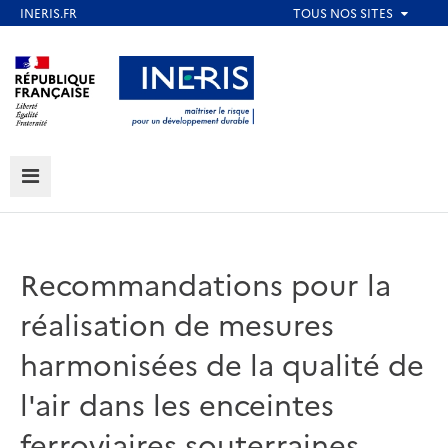
Aller
au
Aller au contenu
Aller au menu
contenu
principal
Aller au pied de page
MENU
Recommandations pour la
réalisation de mesures
harmonisées de la qualité de
l'air dans les enceintes
ferroviaires souterraines