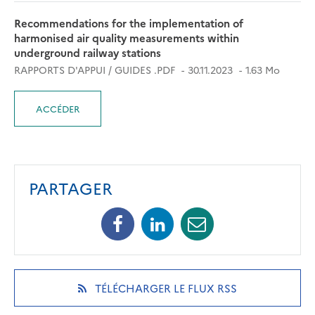
Recommendations for the implementation of
harmonised air quality measurements within
underground railway stations
RAPPORTS D'APPUI / GUIDES .PDF
30.11.2023
1.63 Mo
ACCÉDER
PARTAGER
Facebook
Linkedin
Mail
(opens
(opens
(opens
in
in
in
a
a
a
new
new
new
(OPENS
TÉLÉCHARGER LE FLUX RSS
tab)
tab)
tab)
IN
A