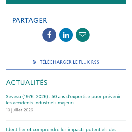
PARTAGER
Facebook
Linkedin
Mail
(opens
(opens
(opens
in
in
in
a
a
a
new
new
new
(OPENS
TÉLÉCHARGER LE FLUX RSS
tab)
tab)
tab)
IN
A
NEW
ACTUALITÉS
TAB)
Seveso (1976–2026) : 50 ans d’expertise pour prévenir
les accidents industriels majeurs
10 juillet 2026
Identifier et comprendre les impacts potentiels des