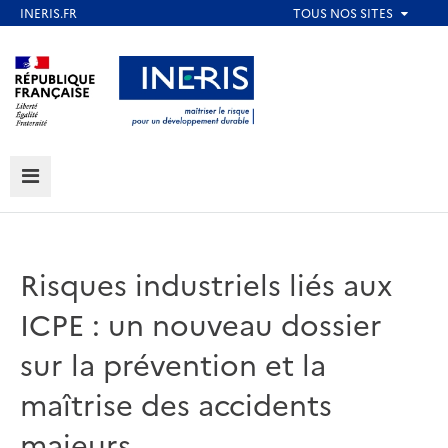
Aller
au
Aller au contenu
Aller au menu
contenu
principal
Aller au pied de page
MENU
Risques industriels liés aux
ICPE : un nouveau dossier
sur la prévention et la
maîtrise des accidents
majeurs