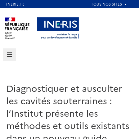
Aller
au
Aller au contenu
Aller au menu
contenu
principal
Aller au pied de page
MENU
Diagnostiquer et ausculter
les cavités souterraines :
l’Institut présente les
méthodes et outils existants
dans un nouveau guide