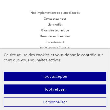
Nos implantations et plans d’accès
Contactez-nous
Liens utiles
Glossaire technique
Ressources humaines
Recrutement
MENTIONS LÉGALES
CONDITIONS D'UTILISATION
Ce site utilise des cookies et vous donne le contrôle sur
ceux que vous souhaitez activer
Archives des lettres d'actualité
Tout accepter
Ineris 2026. Tous droits réservés.
Suivez-nous:
Tout refuser
Facebook
YouTube
Flux
LinkedIn
Bac
RSS
to
top
Personnaliser