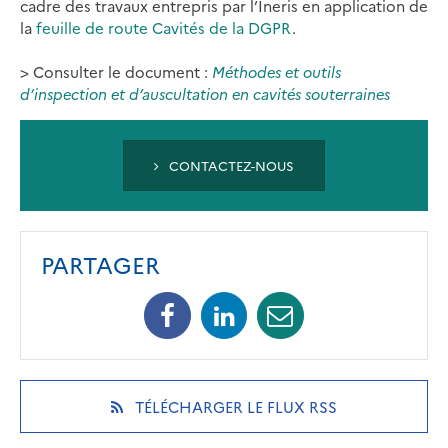
cadre des travaux entrepris par l’Ineris en application de
la
feuille de route Cavités de la DGPR
.
> Consulter le document :
Méthodes et outils
d’inspection et d’auscultation en cavités souterraines
CONTACTEZ-NOUS
PARTAGER
Facebook
Linkedin
Mail
(opens
(opens
(opens
in
in
in
a
a
a
new
new
new
(OPENS
TÉLÉCHARGER LE FLUX RSS
tab)
tab)
tab)
IN
A