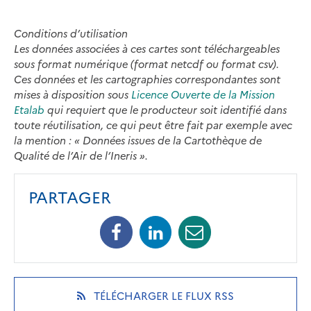
Conditions d’utilisation
Les données associées à ces cartes sont téléchargeables
sous format numérique (format netcdf ou format csv).
Ces données et les cartographies correspondantes sont
mises à disposition sous
Licence Ouverte de la Mission
Etalab
qui requiert que le producteur soit identifié dans
toute réutilisation, ce qui peut être fait par exemple avec
la mention : « Données issues de la Cartothèque de
Qualité de l’Air de l’Ineris ».
PARTAGER
Facebook
Linkedin
Mail
(opens
(opens
(opens
in
in
in
a
a
a
new
new
new
(OPENS
TÉLÉCHARGER LE FLUX RSS
tab)
tab)
tab)
IN