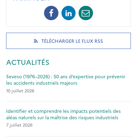
Facebook
Linkedin
Mail
(opens
(opens
(opens
in
in
in
a
a
a
new
new
new
(OPENS
TÉLÉCHARGER LE FLUX RSS
tab)
tab)
tab)
IN
A
NEW
ACTUALITÉS
TAB)
Seveso (1976–2026) : 50 ans d’expertise pour prévenir
les accidents industriels majeurs
10 juillet 2026
Identifier et comprendre les impacts potentiels des
aléas naturels sur la maîtrise des risques industriels
7 juillet 2026