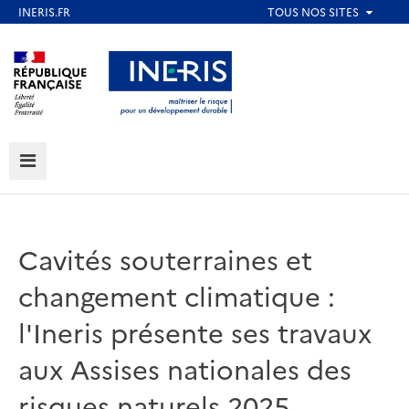
Aller
au
Aller au contenu
Aller au menu
contenu
principal
Aller au pied de page
MENU
Cavités souterraines et
changement climatique :
l'Ineris présente ses travaux
aux Assises nationales des
risques naturels 2025