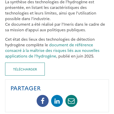
La synthèse des technologies de l’hydrogène est
présentée, en listant les caractéristiques des
technologies et leurs limites, ainsi que l’utilisation
possible dans l’industrie.
Ce document a été réalisé par l’Ineris dans le cadre de
sa mission d’appui aux politiques publiques.
Cet état des lieux des technologies de détection
hydrogène complète le
document de référence
consacré à la maîtrise des risques liés aux nouvelles
applications de l’hydrogène
, publié en juin 2025.
TÉLÉCHARGER
PARTAGER
Facebook
Linkedin
Mail
(opens
(opens
(opens
in
in
in
a
a
a