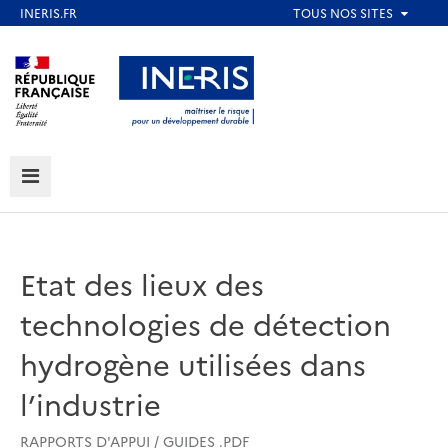
Aller
au
Aller au contenu
Aller au menu
contenu
principal
Aller au pied de page
MENU
Etat des lieux des
technologies de détection
hydrogène utilisées dans
l’industrie
RAPPORTS D'APPUI / GUIDES .PDF