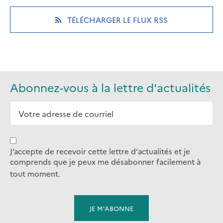
new
new
new
(OPENS
TÉLÉCHARGER LE FLUX RSS
tab)
tab)
tab)
IN
A
NEW
TAB)
Abonnez-vous à la lettre d'actualités
J’accepte de recevoir cette lettre d'actualités et je
comprends que je peux me désabonner facilement à
tout moment.