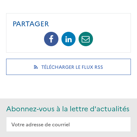
PARTAGER
Facebook
Linkedin
Mail
(opens
(opens
(opens
in
in
in
a
a
a
new
new
new
(OPENS
TÉLÉCHARGER LE FLUX RSS
tab)
tab)
tab)
IN
A
NEW
TAB)
Abonnez-vous à la lettre d'actualités