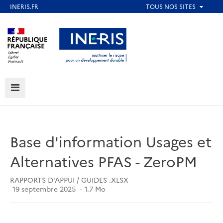
Aller
au
Aller au contenu
Aller au menu
contenu
principal
Aller au pied de page
MENU
Base d'information Usages et
Alternatives PFAS - ZeroPM
RAPPORTS D'APPUI / GUIDES .XLSX
19 septembre 2025
1.7 Mo