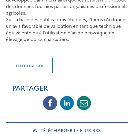
des données fournies par les organismes professionnels
agricoles.
Sur la base des publications étudiées, l’Ineris n’a donné
un avis favorable de validation en tant que technique
équivalente qu’à l’utilisation d’acide benzoïque en
élevage de porcs charcutiers.
TÉLÉCHARGER
PARTAGER
Facebook
Linkedin
Mail
(opens
(opens
(opens
in
in
in
a
a
a
new
new
new
(OPENS
TÉLÉCHARGER LE FLUX RSS
tab)
tab)
tab)