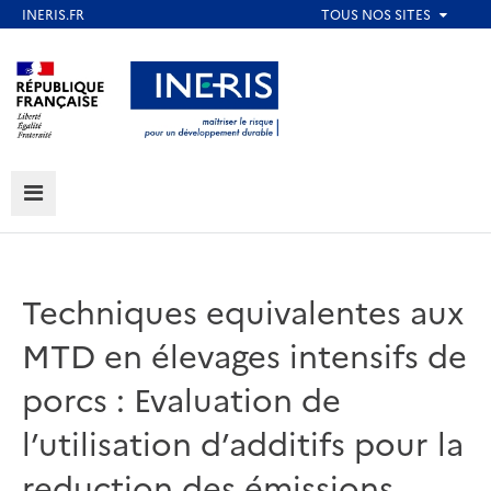
Aller
au
Aller au contenu
Aller au menu
contenu
principal
Aller au pied de page
MENU
Techniques equivalentes aux
MTD en élevages intensifs de
porcs : Evaluation de
l’utilisation d’additifs pour la
reduction des émissions