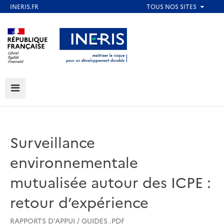
Aller
au
Aller au contenu
Aller au menu
contenu
principal
Aller au pied de page
MENU
Surveillance
environnementale
mutualisée autour des ICPE :
retour d’expérience
RAPPORTS D'APPUI / GUIDES .PDF