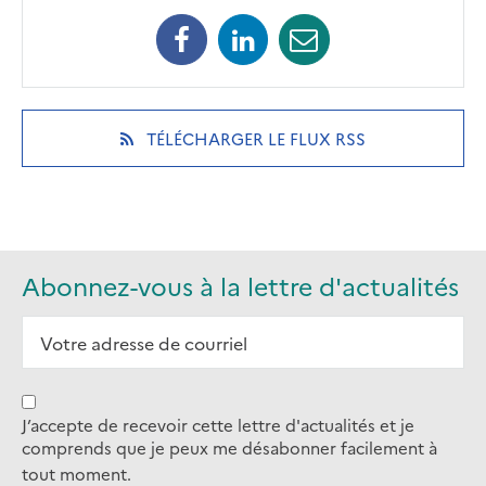
Facebook
Linkedin
Mail
(opens
(opens
(opens
in
in
in
a
a
a
new
new
new
(OPENS
TÉLÉCHARGER LE FLUX RSS
tab)
tab)
tab)
IN
A
NEW
TAB)
Abonnez-vous à la lettre d'actualités
J’accepte de recevoir cette lettre d'actualités et je
comprends que je peux me désabonner facilement à
tout moment.