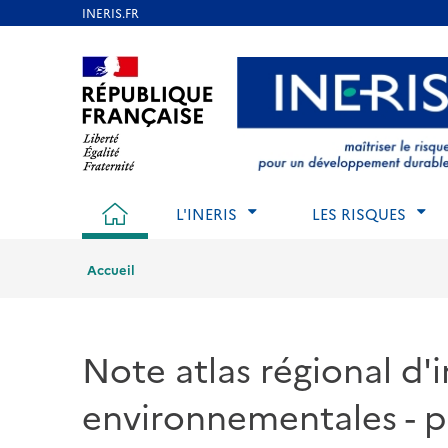
Aller
au
Aller au contenu
Aller au menu
Aller au p
contenu
principal
ACCUEIL
L'INERIS
LES RISQUES
Accueil
Note atlas régional d'i
environnementales - p