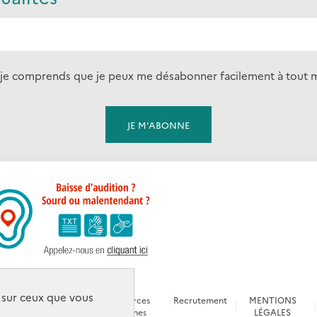
s et je comprends que je peux me désabonner facilement à tout
e sur ceux que vous
s
Glossaire
Ressources
Recrutement
MENTIONS
s
technique
humaines
LÉGALES