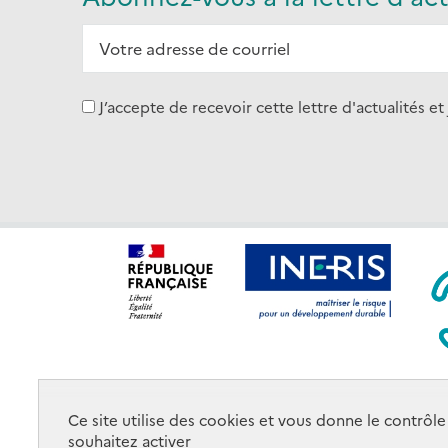
J’accepte de recevoir cette lettre d'actualité
Ce site utilise des cookies et vous donne le contrôl
Nos implantations et plans
Contactez-
Lien
souhaitez activer
d’accès
nous
utile