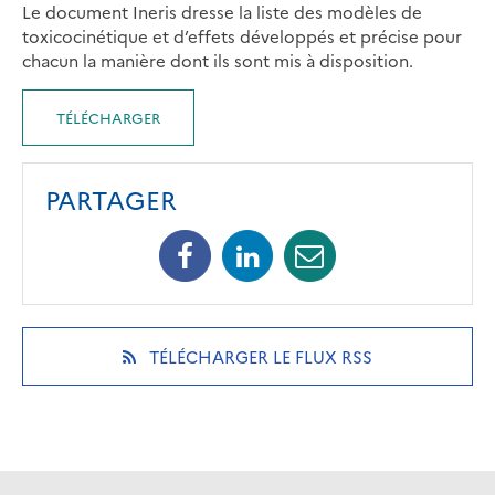
Le document Ineris dresse la liste des modèles de
toxicocinétique et d’effets développés et précise pour
chacun la manière dont ils sont mis à disposition.
TÉLÉCHARGER
PARTAGER
Facebook
Linkedin
Mail
(opens
(opens
(opens
in
in
in
a
a
a
new
new
new
(OPENS
TÉLÉCHARGER LE FLUX RSS
tab)
tab)
tab)
IN
A
NEW
TAB)