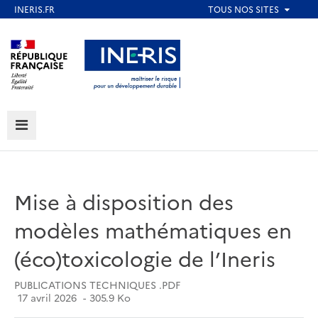
Aller
au
Aller au contenu
Aller au menu
contenu
principal
Aller au pied de page
MENU
Mise à disposition des
modèles mathématiques en
(éco)toxicologie de l’Ineris
PUBLICATIONS TECHNIQUES .PDF
17 avril 2026
305.9 Ko