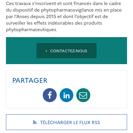
Ces travaux s’inscrivent et sont financés dans le cadre
du dispositif de phytopharmacovigilance mis en place
par l’Anses depuis 2015 et dont l’objectif est de
surveiller les effets indésirables des produits
phytopharmaceutiques.
CONTACTEZ-NOUS
PARTAGER
Facebook
Linkedin
Mail
(opens
(opens
(opens
in
in
in
a
a
a
new
new
new
(OPENS
TÉLÉCHARGER LE FLUX RSS
tab)
tab)
tab)
IN