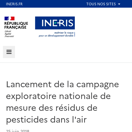
Aller
au
Aller au contenu
Aller au menu
contenu
principal
Aller au pied de page
MENU
Lancement de la campagne
exploratoire nationale de
mesure des résidus de
pesticides dans l'air
25 juin 2018