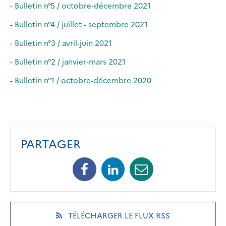
-
Bulletin n°5 / octobre-décembre 2021
-
Bulletin n°4 / juillet - septembre 2021
-
Bulletin n°3 / avril-juin 2021
-
Bulletin n°2 / janvier-mars 2021
-
Bulletin n°1 / octobre-décembre 2020
PARTAGER
Facebook
Linkedin
Mail
(opens
(opens
(opens
in
in
in
a
a
a
new
new
new
(OPENS
TÉLÉCHARGER LE FLUX RSS
tab)
tab)
tab)
IN