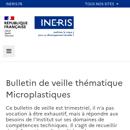
Aller
au
Aller au contenu
Aller au menu
contenu
principal
Aller au pied de page
MENU
Bulletin de veille thématique
Microplastiques
Ce bulletin de veille est trimestriel, il n’a pas
vocation à être exhaustif, mais à répondre aux
besoins de l'Institut sur ses domaines de
compétences techniques. Il s’agit de recueillir