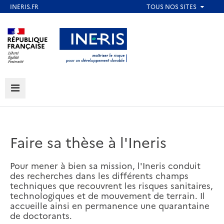
Aller
au
Aller au contenu
Aller au menu
contenu
principal
Aller au pied de page
MENU
Faire sa thèse à l'Ineris
Pour mener à bien sa mission, l'Ineris conduit
des recherches dans les différents champs
techniques que recouvrent les risques sanitaires,
technologiques et de mouvement de terrain. Il
accueille ainsi en permanence une quarantaine
de doctorants.