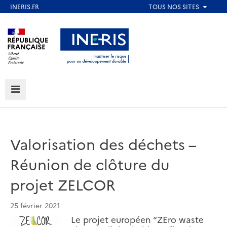
Aller
au
Aller au contenu
Aller au menu
contenu
principal
Aller au pied de page
MENU
Valorisation des déchets –
Réunion de clôture du
projet ZELCOR
25 février 2021
Le projet européen “ZEro waste