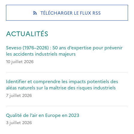
a
a
a
new
new
new
(OPENS
TÉLÉCHARGER LE FLUX RSS
tab)
tab)
tab)
IN
A
NEW
ACTUALITÉS
TAB)
Seveso (1976–2026) : 50 ans d’expertise pour prévenir
les accidents industriels majeurs
10 juillet 2026
Identifier et comprendre les impacts potentiels des
aléas naturels sur la maîtrise des risques industriels
7 juillet 2026
Qualité de l’air en Europe en 2023
3 juillet 2026