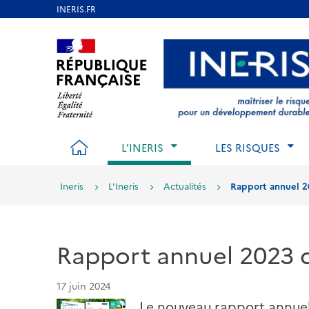
Aller
au
Aller au contenu
Aller au menu
Aller au p
contenu
principal
ACCUEIL
L'INERIS
LES RISQUES
Ineris
L'Ineris
Actualités
Rapport annuel 20
Rapport annuel 2023 de
17 juin 2024
Le nouveau rapport annuel d