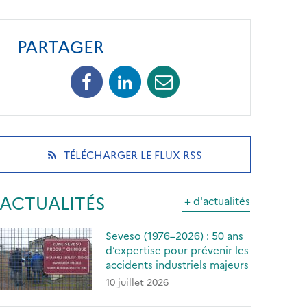
PARTAGER
Facebook
Linkedin
Mail
(opens
(opens
(opens
in
in
in
a
a
a
new
new
new
tab)
tab)
tab)
(OPENS
TÉLÉCHARGER LE FLUX RSS
IN
A
NEW
ACTUALITÉS
+ d'actualités
TAB)
Seveso (1976–2026) : 50 ans
d’expertise pour prévenir les
accidents industriels majeurs
10 juillet 2026