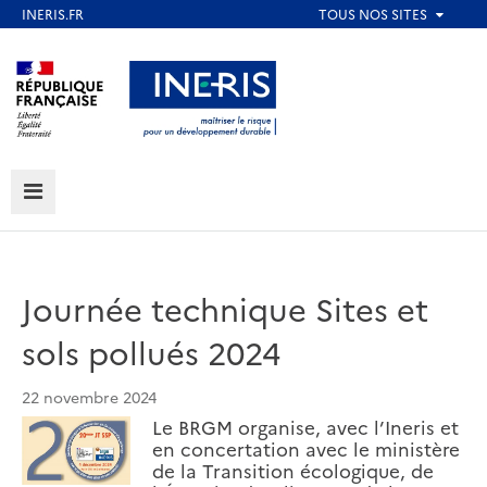
Aller
au
Aller au contenu
Aller au menu
contenu
principal
Aller au pied de page
MENU
Journée technique Sites et
sols pollués 2024
22 novembre 2024
Le BRGM organise, avec l’Ineris et
en concertation avec le ministère
de la Transition écologique, de