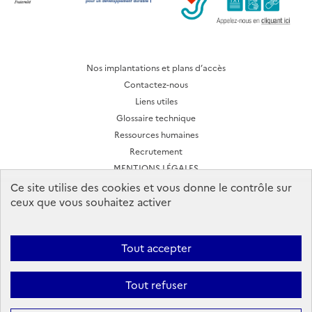
Nos implantations et plans d’accès
Contactez-nous
Liens utiles
Glossaire technique
Ressources humaines
Recrutement
MENTIONS LÉGALES
CONDITIONS D'UTILISATION
Ce site utilise des cookies et vous donne le contrôle sur
ceux que vous souhaitez activer
Archives des lettres d'actualité
Tout accepter
Ineris 2026. Tous droits réservés.
Suivez-nous:
Tout refuser
Facebook
YouTube
Flux
LinkedIn
Bac
RSS
to