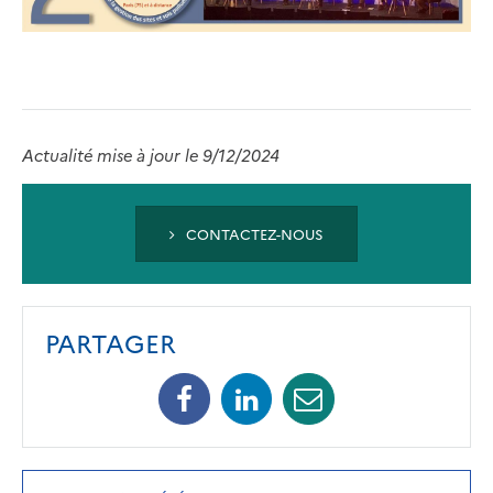
Actualité mise à jour le 9/12/2024
CONTACTEZ-NOUS
PARTAGER
Facebook
Linkedin
Mail
(opens
(opens
(opens
in
in
in
a
a
a
new
new
new