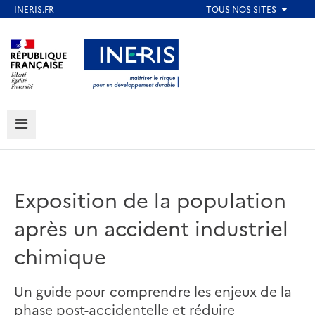
Aller
au
Aller au contenu
Aller au menu
contenu
principal
Aller au pied de page
MENU
Exposition de la population
après un accident industriel
chimique
Un guide pour comprendre les enjeux de la
phase post-accidentelle et réduire