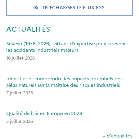
new
new
new
(OPENS
TÉLÉCHARGER LE FLUX RSS
tab)
tab)
tab)
IN
A
NEW
ACTUALITÉS
TAB)
Seveso (1976–2026) : 50 ans d’expertise pour prévenir
les accidents industriels majeurs
10 juillet 2026
Identifier et comprendre les impacts potentiels des
aléas naturels sur la maîtrise des risques industriels
7 juillet 2026
Qualité de l’air en Europe en 2023
3 juillet 2026
+ d'actualités