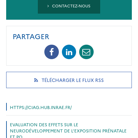
CONTACTEZ-NOUS
PARTAGER
Facebook
Linkedin
Mail
(opens
(opens
(opens
in
in
in
a
a
a
new
new
new
(OPENS
TÉLÉCHARGER LE FLUX RSS
tab)
tab)
tab)
IN
A
NEW
TAB)
HTTPS://CIAG.HUB.INRAE.FR/
EVALUATION DES EFFETS SUR LE
NEURODÉVELOPPEMENT DE L’EXPOSITION PRÉNATALE
ET PO…