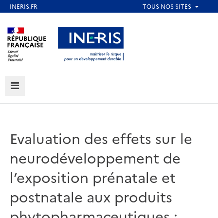
Aller
au
Aller au contenu
Aller au menu
contenu
principal
Aller au pied de page
MENU
Evaluation des effets sur le
neurodéveloppement de
l’exposition prénatale et
postnatale aux produits
phytopharmaceutiques :