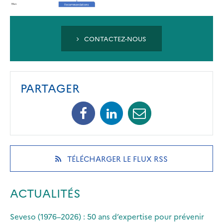
CONTACTEZ-NOUS
PARTAGER
Facebook
Linkedin
Mail
(opens
(opens
(opens
in
in
in
a
a
a
new
new
new
(OPENS
TÉLÉCHARGER LE FLUX RSS
tab)
tab)
tab)
IN
A
NEW
ACTUALITÉS
TAB)
Seveso (1976–2026) : 50 ans d’expertise pour prévenir