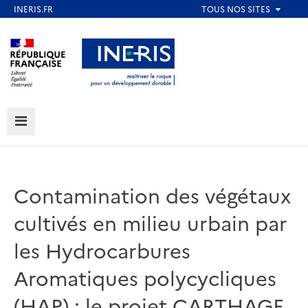
Aller
au
Aller au contenu
Aller au menu
contenu
principal
Aller au pied de page
MENU
Contamination des végétaux
cultivés en milieu urbain par
les Hydrocarbures
Aromatiques polycycliques
(HAP) : le projet CARTHAGE