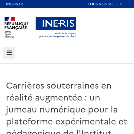
Aller
au
Aller au contenu
Aller au menu
contenu
principal
Aller au pied de page
MENU
Carrières souterraines en
réalité augmentée : un
jumeau numérique pour la
plateforme expérimentale et
pédagogique de l'Institut