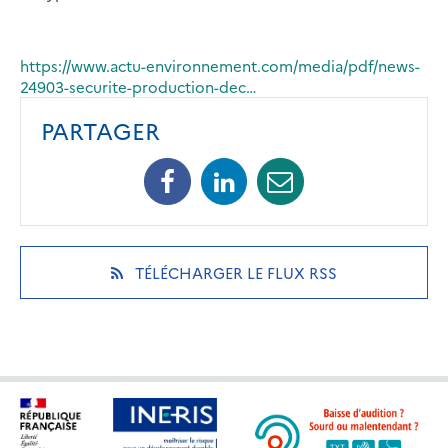
https://www.actu-environnement.com/media/pdf/news-
24903-securite-production-dec…
PARTAGER
Facebook
Linkedin
Mail
(opens
(opens
(opens
in
in
in
a
a
a
new
new
new
(OPENS
TÉLÉCHARGER LE FLUX RSS
tab)
tab)
tab)
IN
A
NEW
TAB)