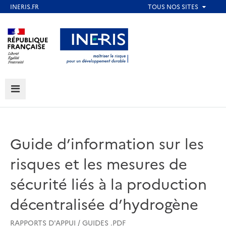
Aller
au
Aller au contenu
Aller au menu
contenu
principal
Aller au pied de page
MENU
Guide d’information sur les
risques et les mesures de
sécurité liés à la production
décentralisée d’hydrogène
RAPPORTS D'APPUI / GUIDES .PDF