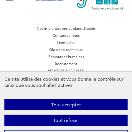
Nos implantations et plans d’accès
Contactez-nous
Liens utiles
Glossaire technique
Ressources humaines
Recrutement
MENTIONS LÉGALES
CONDITIONS D'UTILISATION
Ce site utilise des cookies et vous donne le contrôle sur
ceux que vous souhaitez activer
Archives des lettres d'actualité
Tout accepter
Ineris 2026. Tous droits réservés.
Suivez-nous:
Tout refuser
Facebook
YouTube
Flux
LinkedIn
Bac
RSS
to