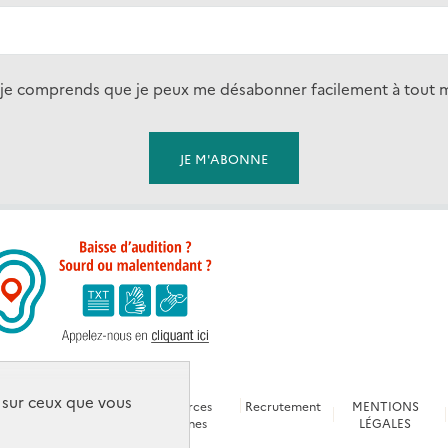
s et je comprends que je peux me désabonner facilement à tout
e sur ceux que vous
s
Glossaire
Ressources
Recrutement
MENTIONS
s
technique
humaines
LÉGALES