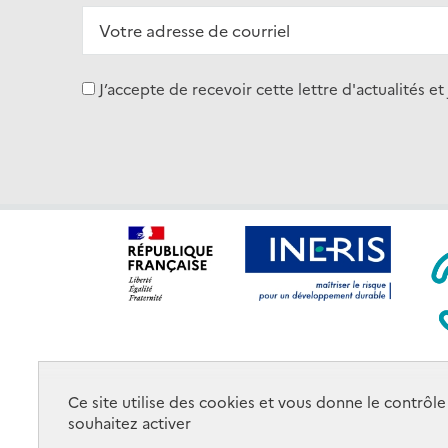
J’accepte de recevoir cette lettre d'actualité
Ce site utilise des cookies et vous donne le contrôl
Nos implantations et plans
Contactez-
Lien
souhaitez activer
d’accès
nous
utile