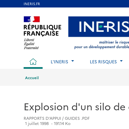
Aller
au
Aller au contenu
Aller au menu
Aller au p
contenu
principal
ACCUEIL
L'INERIS
LES RISQUES
Accueil
Explosion d'un silo de 
RAPPORTS D'APPUI / GUIDES .PDF
1 juillet 1998
191.14 Ko