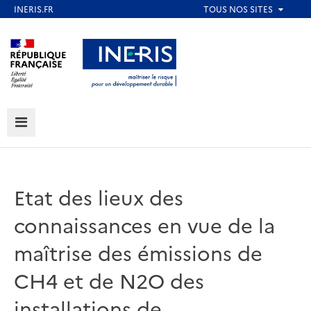
Aller
au
Aller au contenu
Aller au menu
contenu
principal
Aller au pied de page
MENU
Etat des lieux des
connaissances en vue de la
maîtrise des émissions de
CH4 et de N2O des
installations de