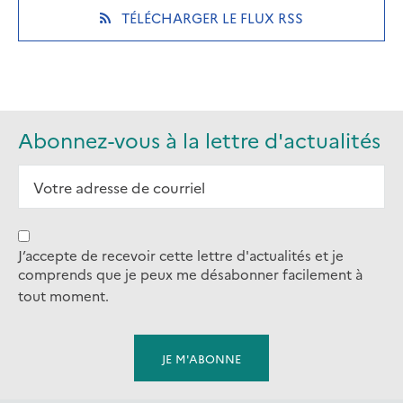
(OPENS
TÉLÉCHARGER LE FLUX RSS
tab)
tab)
tab)
IN
A
NEW
TAB)
Abonnez-vous à la lettre d'actualités
J’accepte de recevoir cette lettre d'actualités et je
comprends que je peux me désabonner facilement à
tout moment.