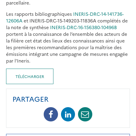
parcellaire.
Les rapports bibliographiques
INERIS-DRC-14-141736-
12606A
et INERIS-DRC-15-149203-11836A complétés de
la note de synthèse
INERIS-DRC-16-156380-10496B
portent à la connaissance de l’ensemble des acteurs de
la filière cet état des lieux des connaissances ainsi que
les premières recommandations pour la maîtrise des
émissions intégrant une campagne de mesures engagée
par l’Ineris.
TÉLÉCHARGER
PARTAGER
Facebook
Linkedin
Mail
(opens
(opens
(opens
in
in
in
a
a
a
new
new
new