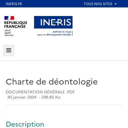
Aller
au
Aller au contenu
Aller au menu
contenu
principal
Aller au pied de page
MENU
Charte de déontologie
DOCUMENTATION GÉNÉRALE .PDF
30 janvier 2004
298.85 Ko
Description