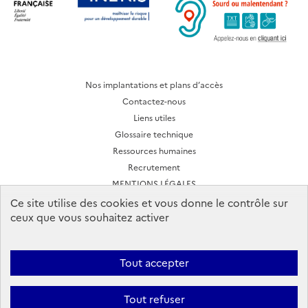
Nos implantations et plans d’accès
Contactez-nous
Liens utiles
Glossaire technique
Ressources humaines
Recrutement
MENTIONS LÉGALES
CONDITIONS D'UTILISATION
Ce site utilise des cookies et vous donne le contrôle sur
ceux que vous souhaitez activer
Archives des lettres d'actualité
Tout accepter
Ineris 2026. Tous droits réservés.
Suivez-nous:
Tout refuser
Facebook
YouTube
Flux
LinkedIn
Bac