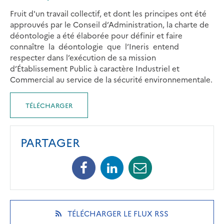
Fruit d'un travail collectif, et dont les principes ont été
approuvés par le Conseil d’Administration, la charte de
déontologie a été élaborée pour définir et faire
connaître la déontologie que l’Ineris entend
respecter dans l’exécution de sa mission
d’Établissement Public à caractère Industriel et
Commercial au service de la sécurité environnementale.
TÉLÉCHARGER
PARTAGER
Facebook
Linkedin
Mail
(opens
(opens
(opens
in
in
in
a
a
a
new
new
new
(OPENS
TÉLÉCHARGER LE FLUX RSS
tab)
tab)
tab)
IN