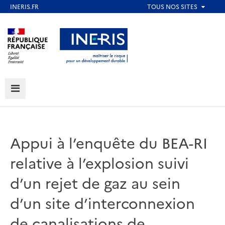
Aller
au
Aller au contenu
Aller au menu
contenu
principal
Aller au pied de page
MENU
Appui à l’enquête du BEA-RI
relative à l’explosion suivi
d’un rejet de gaz au sein
d’un site d’interconnexion
de canalisations de