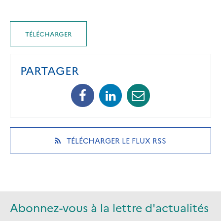
TÉLÉCHARGER
PARTAGER
Facebook
Linkedin
Mail
(opens
(opens
(opens
in
in
in
a
a
a
new
new
new
(OPENS
TÉLÉCHARGER LE FLUX RSS
tab)
tab)
tab)
IN
A
NEW
TAB)
Abonnez-vous à la lettre d'actualités