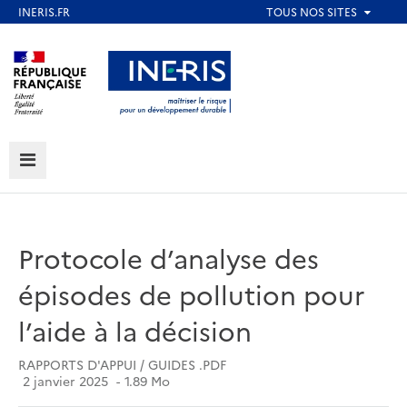
Aller
au
Aller au contenu
Aller au menu
contenu
principal
Aller au pied de page
MENU
Protocole d’analyse des
épisodes de pollution pour
l’aide à la décision
RAPPORTS D'APPUI / GUIDES .PDF
2 janvier 2025
1.89 Mo