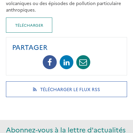
volcaniques ou des épisodes de pollution particulaire
anthropiques.
TÉLÉCHARGER
PARTAGER
Facebook
Linkedin
Mail
(opens
(opens
(opens
in
in
in
a
a
a
new
new
new
(OPENS
TÉLÉCHARGER LE FLUX RSS
tab)
tab)
tab)
IN
A
NEW
TAB)
Abonnez-vous à la lettre d'actualités