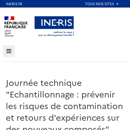
Aller
au
Aller au contenu
Aller au menu
contenu
principal
Aller au pied de page
MENU
Journée technique
"Echantillonnage : prévenir
les risques de contamination
et retours d'expériences sur
des nouveaux composés"