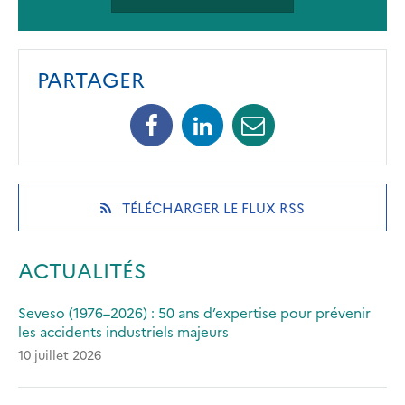
PARTAGER
Facebook
Linkedin
Mail
(opens
(opens
(opens
in
in
in
a
a
a
new
new
new
(OPENS
TÉLÉCHARGER LE FLUX RSS
tab)
tab)
tab)
IN
A
NEW
ACTUALITÉS
TAB)
Seveso (1976–2026) : 50 ans d’expertise pour prévenir
les accidents industriels majeurs
10 juillet 2026