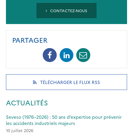
CONTACTEZ-NOUS
PARTAGER
Facebook
Linkedin
Mail
(opens
(opens
(opens
in
in
in
a
a
a
new
new
new
(OPENS
TÉLÉCHARGER LE FLUX RSS
tab)
tab)
tab)
IN
A
NEW
ACTUALITÉS
TAB)
Seveso (1976–2026) : 50 ans d’expertise pour prévenir
les accidents industriels majeurs
10 juillet 2026