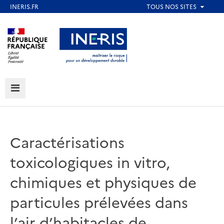
Aller
au
Aller au contenu
Aller au menu
contenu
principal
Aller au pied de page
MENU
Caractérisations
toxicologiques in vitro,
chimiques et physiques de
particules prélevées dans
l’air d’habitacles de